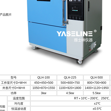
产品图片
型号
QLH-100
QLH-225
QLH-500
工作室尺寸D×W×H
450×450×500
500×600×750
800×700×900
外形尺寸D×W×H
1050×870×1550
1100×920×1800
1400×1120×1950
功率
3kw
4.5kw
5.5kw
温度范围
RT＋10℃～200℃、250℃
均匀度
±2℃
性能
恒温波动度
±0.5℃