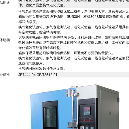
换气老化试验箱、换气老化测试箱、老化试验箱、热老化试验箱
适用于电
品用途
件、塑化产品之换气老化试验。
换气老化试验箱
体采用数控机床加工成型，造型美观大方、新颖并采用无
箱体内胆采用进口高级不锈钢（SUS304）板或304B氩弧焊制作而成
感和洁净度。
换气老化试验箱、换气老化测试箱、老化试验箱、热老化试验箱
采用具有
带定时功能，控温精确可靠。
大型观测视窗附照明灯保持箱内明亮，且利用钢化玻璃，随时清晰的观测
体结构
热风循环系统由能在高温下连续运转的风机和特殊风道组成，工作室内温
老化箱装置配有低转速转盘。
箱体保温采用超细玻璃纤维保温棉，可避免不必要的能量损失。
换气老化试验箱、换气老化测试箱、老化试验箱、热老化试验箱
体左侧配
线或信号线使用。
换气的时间和次数可任意设置。
合标准
JB7444-94 GB/T3512-01