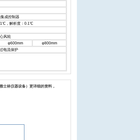
电脑集成控制器
1℃，解析度：0.1℃
离心风轮
φ600mm
φ800mm
过电流保护
京雅士林仪器设备）更详细的资料，