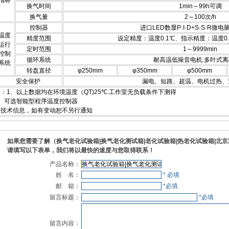
指标
换气时间
1min～99h可调
换气量
2～100次/h
控制器
进口LED数显P·I·D+S·S·R微
温度
精度范围
设定精度：温度0.1℃、指示精度：温度0.
运行
定时范围
1～9999min
控制
循环系统
耐高温低噪音电机.多叶式
系统
转盘直径
φ250mm
φ350mm
φ500mm
安全保护
漏电、短路、超温、电机过热、
：1、以上数据均在环境温度（QT)25℃.工作室无负载条件下测得
2、可选智能型程序温度控制器
本技术信息，如有变动恕不另行通知
如果您需要了解（换气老化试验箱|换气老化测试箱|老化试验箱|热老化试验箱|北
请填写以下表单，我们将以最快的速度与您取得联系！
产品名称：
姓 名：
* 必填
邮 箱：
*必填
留言标题：
*必填
留言内容：