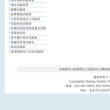
摆管淋雨试验装置
滴水试验装置
霉菌试验箱
盐雾腐蚀试验室
大型高低温步入试验室
恒温恒湿试验室
盐雾恒温恒湿高温复合试验
温度老化室
真空紫外老化试验箱
机械式跌落试验台
振动试验机
温湿度振动三综合试验机/
在线留言
|
联系我们
|
仪器论坛
|
网站地
版权所有
©
Copyright(c) Beijing Yashilin 
电话：010-68176855 6817858
地址：北京市大兴经济
,