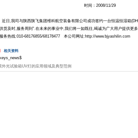
时间：2008/11/29
近日,我司与陕西陕飞集团维科航空装备有限公司成功签约一台恒温恒湿箱(DHS-1
供货及时,服务周到".在未来的事业中,我们将一如既往,竭诚为广大用户提供更
服务热线:010-68176855/68178477 本公司网址:
http://www.bjyashilin.com
相关资料
keys_news$
紫外光试验箱UV灯的应用领域及典型范例