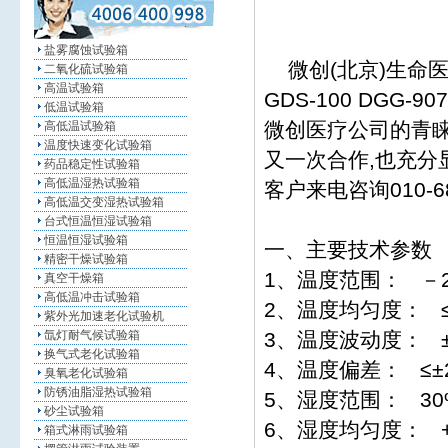
盐雾腐蚀试验箱
微创(北京)生命医
二氧化硫试验箱
高温试验箱
GDS-100 DGG
低温试验箱
微创医疗公司的青睐
高低温试验箱
温度快速变化试验箱
又一次合作,也充分
药品稳定性试验箱
高低温湿热试验箱
客户来电咨询010-68
高低温交变湿热试验箱
台式恒温恒湿试验箱
恒温恒湿试验箱
一、主要技术参数
精密干燥试验箱
1、温度范围： －2
真空干燥箱
高低温冲击试验箱
2、温度均匀度： 
紫外光加速老化试验机
氙灯耐气候试验箱
3、温度波动度： ±
换气式老化试验箱
4、温度偏差： ≤±
臭氧老化试验箱
防锈油脂湿热试验箱
5、湿度范围： 30
砂尘试验箱
6、湿度均匀度： +2
箱式淋雨试验箱