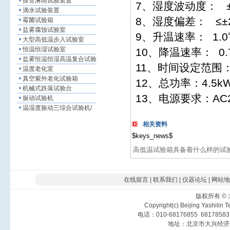
摆管淋雨试验装置
7、湿度波动度： ±
滴水试验装置
8、湿度偏差： ≤±
霉菌试验箱
盐雾腐蚀试验室
9、升温速率： 1.0℃
大型高低温步入试验室
恒温恒湿试验室
10、降温速率： 0.7
盐雾恒温恒湿高温复合试验
11、时间设定
温度老化室
真空紫外老化试验箱
12、总功率：4.5k
机械式跌落试验台
13、电源要求：AC
振动试验机
温湿度振动三综合试验机/
相关资料
$keys_news$
高低温试验箱具备着什么样的试
在线留言
|
联系我们
|
仪器论坛
|
网站地
版权所有
©
Copyright(c) Beijing Yashilin 
电话：010-68176855 6817858
地址：北京市大兴经济