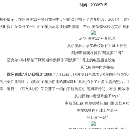
时间：2009/7/15
核心提示：在阿波罗11号登月旅程中，宇航员们拍下了许多照片。2004年，
约时报》又公开了一组由宇航员尼尔·阿姆斯特朗、布兹·奥尔德林和迈克尔·柯
从“阿波罗11”号看地球
奥尔德林手拿实验仪器在月球上行走
阿姆斯特朗在操作“阿波罗11号”
迈克尔.柯林斯拍下阿姆斯特朗操作“阿波罗”11号上的电视摄像设备
从飞船舱中向外拍摄
国际在线7月14日报道
1969年7月16日，阿波罗11号载着3名美国宇航员
的历史性旅程中，飞船的宇航员们用哈苏500 EL相机拍下了许多宝贵的照片。
示，近日，《纽约时报》又公开了一组由宇航员尼尔·阿姆斯特朗、布兹·奥尔德
从指挥舱中看登月舱“Eagle”
宇航员巴兹·奥尔德林从舱门返回登月
奥尔德林在月球上的影子
登月器“一足”